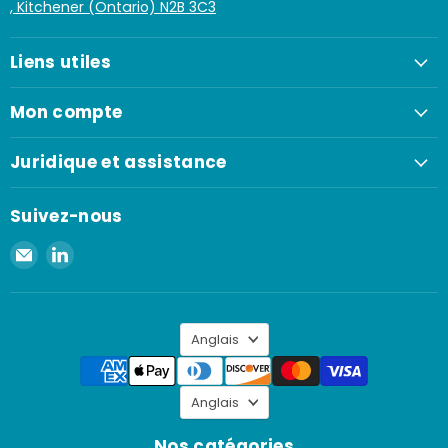
, Kitchener (Ontario) N2B 3C3
Liens utiles
Mon compte
Juridique et assistance
Suivez-nous
Envoyer
Retrouvez-
un
nous
e-
sur
mail
LinkedIn
Langue
à
Anglais
Spaenaur
Inc.
Langue
Anglais
Nos catégories