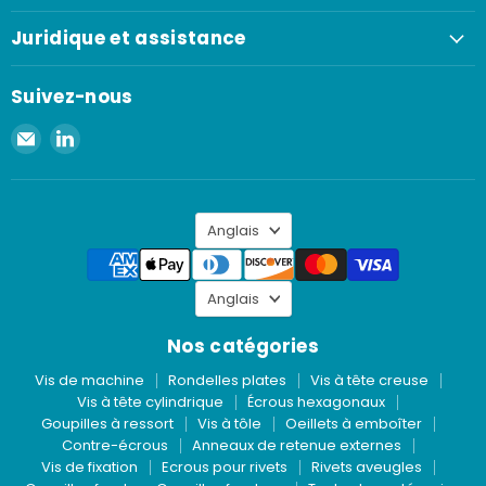
Juridique et assistance
Suivez-nous
Envoyer
Retrouvez-
un
nous
e-
sur
mail
LinkedIn
Langue
à
Anglais
Spaenaur
Inc.
Langue
Anglais
Nos catégories
Vis de machine
Rondelles plates
Vis à tête creuse
Vis à tête cylindrique
Écrous hexagonaux
Goupilles à ressort
Vis à tôle
Oeillets à emboîter
Contre-écrous
Anneaux de retenue externes
Vis de fixation
Ecrous pour rivets
Rivets aveugles