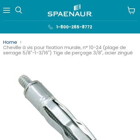
Menu
Voir
le
panie
1-800-265-8772
Home
Cheville à vis pour fixation murale, n° 10-24 (plage de
serrage 5/8"-1-3/16") Tige de perçage 3/8", acier zingué