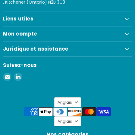
, Kitchener (Ontario) N2B 3C3
Liens utiles
Mon compte
Juridique et assistance
Suivez-nous
Envoyer
Retrouvez-
un
nous
e-
sur
mail
LinkedIn
Langue
à
Anglais
Spaenaur
Inc.
Langue
Anglais
Nos catégories