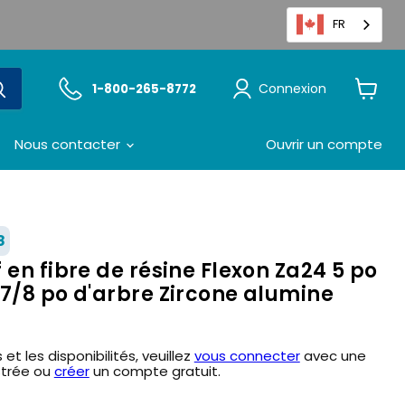
FR
Connexion
1-800-265-8772
Voir
le
panier
Nous contacter
Ouvrir un compte
8
 en fibre de résine Flexon Za24 5 po
 7/8 po d'arbre Zircone alumine
 et les disponibilités, veuillez
vous connecter
avec une
strée ou
créer
un compte gratuit.