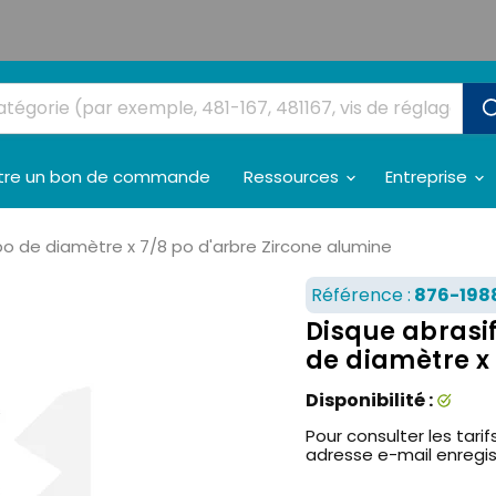
tre un bon de commande
Ressources
Entreprise
 po de diamètre x 7/8 po d'arbre Zircone alumine
Référence :
876-198
Disque abrasif
de diamètre x
Disponibilité :
Pour consulter les tarifs
adresse e-mail enregi