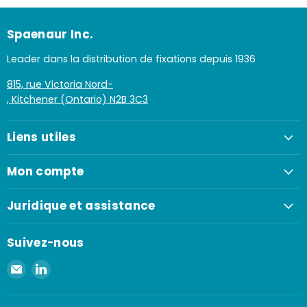
Spaenaur Inc.
Leader dans la distribution de fixations depuis 1936
815, rue Victoria Nord-
, Kitchener (Ontario) N2B 3C3
Liens utiles
Mon compte
Juridique et assistance
Suivez-nous
Envoyer
Retrouvez-
un
nous
e-
sur