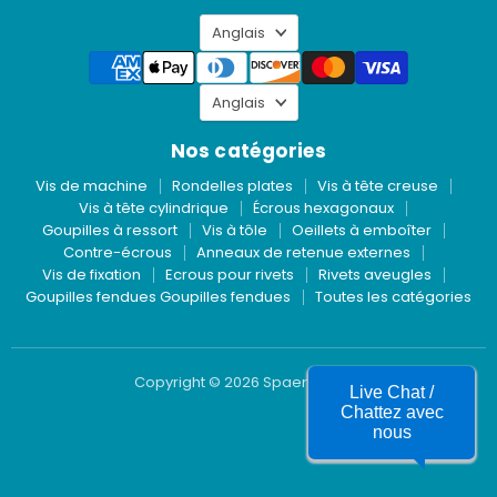
mail
LinkedIn
Langue
à
Anglais
Spaenaur
Inc.
Langue
Anglais
Nos catégories
Vis de machine
Rondelles plates
Vis à tête creuse
Vis à tête cylindrique
Écrous hexagonaux
Goupilles à ressort
Vis à tôle
Oeillets à emboîter
Contre-écrous
Anneaux de retenue externes
Vis de fixation
Ecrous pour rivets
Rivets aveugles
Goupilles fendues Goupilles fendues
Toutes les catégories
Copyright © 2026 Spaenaur Inc.
Live Chat /
Chattez avec
nous