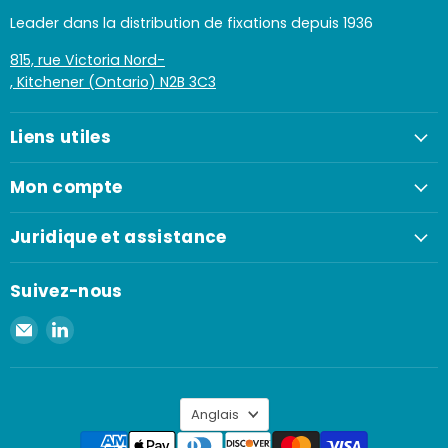
Leader dans la distribution de fixations depuis 1936
815, rue Victoria Nord-
, Kitchener (Ontario) N2B 3C3
Liens utiles
Mon compte
Juridique et assistance
Suivez-nous
Envoyer
Retrouvez-
un
nous
e-
sur
mail
LinkedIn
Langue
à
Anglais
Spaenaur