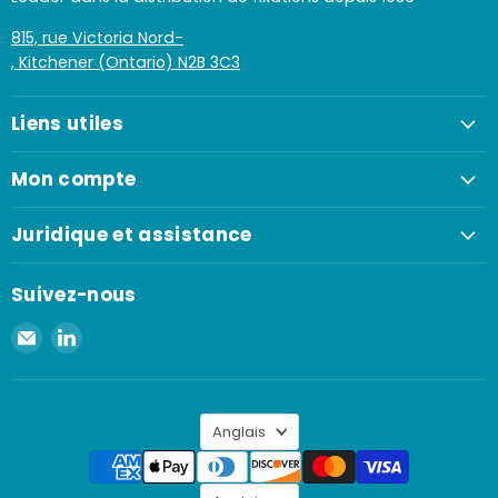
815, rue Victoria Nord-
, Kitchener (Ontario) N2B 3C3
Liens utiles
Mon compte
Juridique et assistance
Suivez-nous
Envoyer
Retrouvez-
un
nous
e-
sur
mail
LinkedIn
Langue
à
Anglais
Spaenaur
Inc.