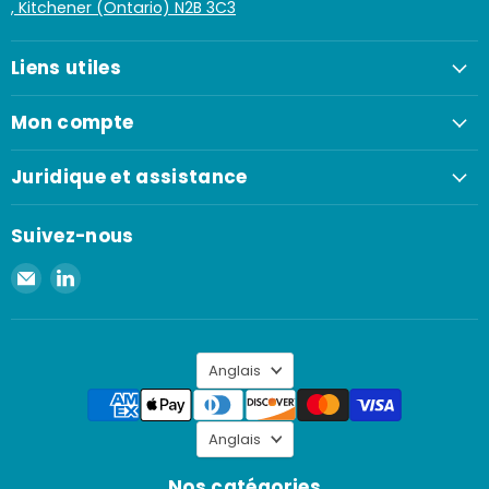
, Kitchener (Ontario) N2B 3C3
Liens utiles
Mon compte
Juridique et assistance
Suivez-nous
Envoyer
Retrouvez-
un
nous
e-
sur
mail
LinkedIn
Langue
à
Anglais
Spaenaur
Inc.
Langue
Anglais
Nos catégories