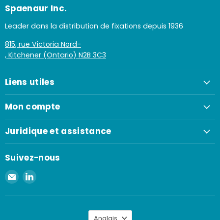
Spaenaur Inc.
Leader dans la distribution de fixations depuis 1936
815, rue Victoria Nord-
, Kitchener (Ontario) N2B 3C3
Liens utiles
Mon compte
Juridique et assistance
Suivez-nous
Envoyer
Retrouvez-
un
nous
e-
sur
mail
LinkedIn
Langue
à
Anglais