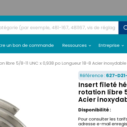
tre un bon de commande
Ressources
Entreprise
tion libre 5/8-11 UNC x 0,938 po Longueur 18-8 Acier inoxydable
Référence :
627-D21
Insert fileté h
rotation libre
Acier inoxydab
Disponibilité :
Pour consulter les tarifs
adresse e-mail enregi