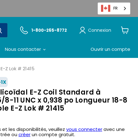
FR
Connexion
1-800-265-8772
Voir
le
panier
Nous contacter
Ouvrir un compte
 E-Z Lok # 21415
-1X
élicoïdal E-Z Coil Standard à
 5/8-11 UNC x 0,938 po Longueur 18-8
le E-Z Lok # 21415
 et les disponibilités, veuillez
vous connecter
avec une
strée ou
créer
un compte gratuit.