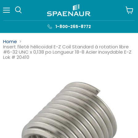
Menu
Voir
le
panie
1-800-265-8772
Home
Insert fileté hélicoïdal E-Z Coil Standard à rotation libre
#6-32 UNC x 0,138 po Longueur 18-8 Acier inoxydable E-Z
Lok # 20410