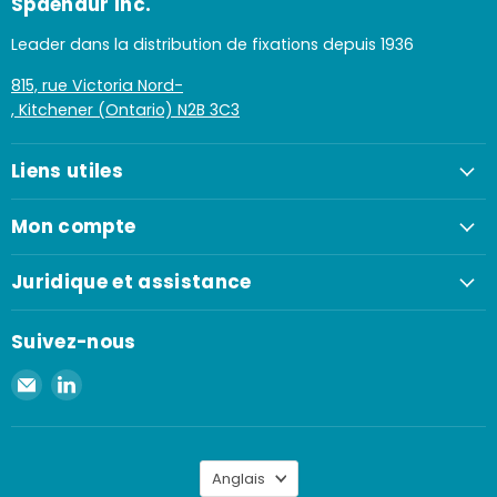
Spaenaur Inc.
Leader dans la distribution de fixations depuis 1936
815, rue Victoria Nord-
, Kitchener (Ontario) N2B 3C3
Liens utiles
Mon compte
Juridique et assistance
Suivez-nous
Envoyer
Retrouvez-
un
nous
e-
sur
mail
LinkedIn
Langue
à
Anglais