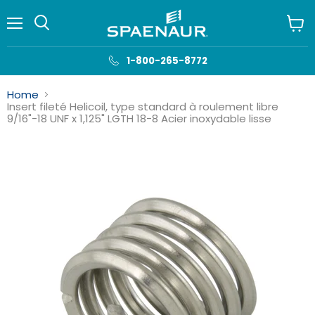
Menu
Voir
le
panie
1-800-265-8772
Home
Insert fileté Helicoil, type standard à roulement libre
9/16"-18 UNF x 1,125" LGTH 18-8 Acier inoxydable lisse