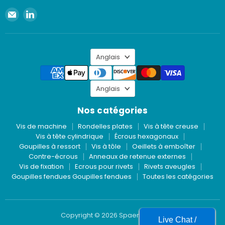
Envoyer
Retrouvez-
un
nous
e-
sur
mail
LinkedIn
Langue
à
Anglais
Spaenaur
Inc.
Langue
Anglais
Nos catégories
Vis de machine
Rondelles plates
Vis à tête creuse
Vis à tête cylindrique
Écrous hexagonaux
Goupilles à ressort
Vis à tôle
Oeillets à emboîter
Contre-écrous
Anneaux de retenue externes
Vis de fixation
Ecrous pour rivets
Rivets aveugles
Goupilles fendues Goupilles fendues
Toutes les catégories
Copyright © 2026 Spaenaur Inc.
Live Chat /