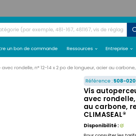
tre un bon de commande
Ressources
Entreprise
avec rondelle, n° 12-14 x 2 po de longueur, acier au carbon
Référence :
508-020
Vis autoperceu
avec rondelle,
au carbone, r
CLIMASEAL®
Disponibilité :
Pour consulter les tarifs