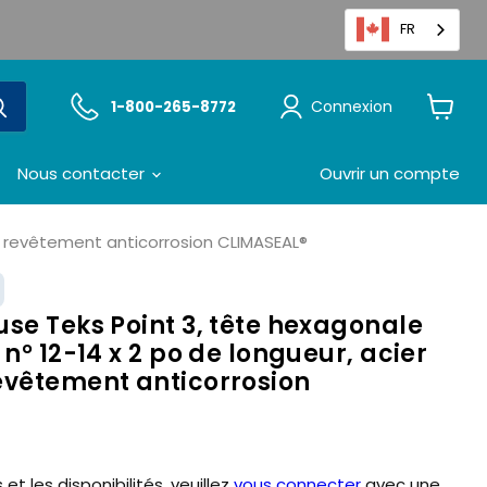
FR
Connexion
1-800-265-8772
Voir
le
panier
Nous contacter
Ouvrir un compte
e, revêtement anticorrosion CLIMASEAL®
se Teks Point 3, tête hexagonale
 n° 12-14 x 2 po de longueur, acier
evêtement anticorrosion
 et les disponibilités, veuillez
vous connecter
avec une