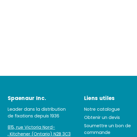
Spaenaur Inc.
Liens utiles
Leader dans la distribution
Notre catalogue
de fixations depuis 1936
Obtenir un devis
Soumettre un bon de
815, rue Victoria Nord-
commande
, Kitchener (Ontario) N2B 3C3