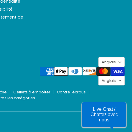
identialité
Spaenaur
ibilité
Inc.
rutement de
Langu
Anglais
Langu
Anglais
tôle
Oeillets à emboîter
Contre-écrous
tes les catégories
Live Chat /
Chattez avec
nous