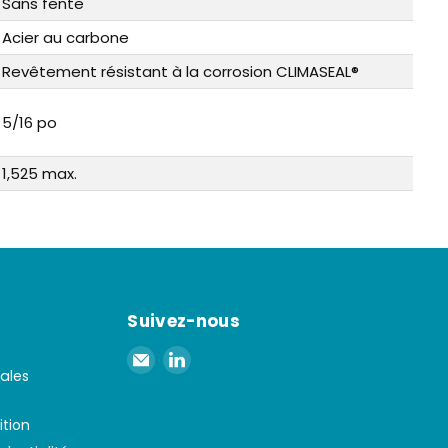
Sans fente
Acier au carbone
Revêtement résistant à la corrosion CLIMASEAL®
5/16 po
1,525 max.
Suivez-nous
Envoyer
Retrouvez-
ales
un
nous
e-
sur
mail
LinkedIn
ition
à