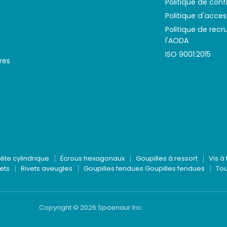
Politique de conf
Politique d'access
Politique de rec
l'AODA
ISO 9001:2015
res
tête cylindrique
Écrous hexagonaux
Goupilles à ressort
Vis à 
ets
Rivets aveugles
Goupilles fendues Goupilles fendues
Tou
Copyright © 2026 Spaenaur Inc.