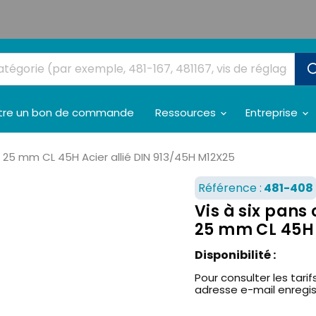
tre un bon de commande
Ressources
Entreprise
 x 25 mm CL 45H Acier allié DIN 913/45H M12X25
Référence :
481-408
Vis à six pans 
25 mm CL 45H 
Disponibilité :
Pour consulter les tarifs
adresse e-mail enregi