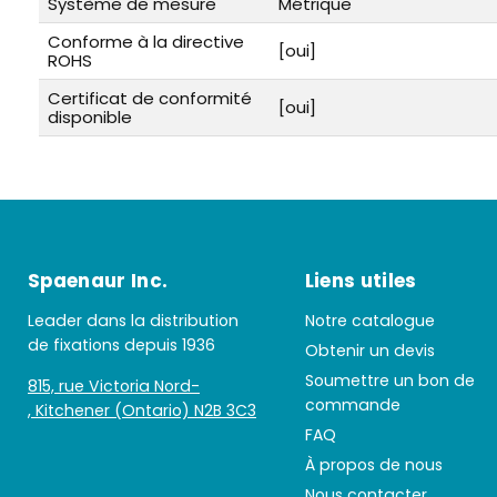
Système de mesure
Métrique
Conforme à la directive
[oui]
ROHS
Certificat de conformité
[oui]
disponible
Spaenaur Inc.
Liens utiles
Leader dans la distribution
Notre catalogue
de fixations depuis 1936
Obtenir un devis
Soumettre un bon de
815, rue Victoria Nord-
commande
, Kitchener (Ontario) N2B 3C3
FAQ
À propos de nous
Nous contacter