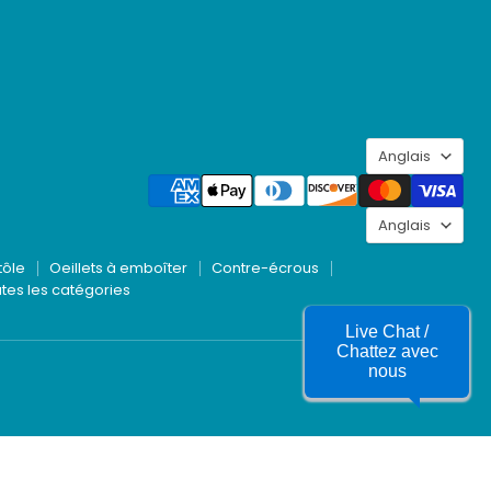
Langu
Anglais
Langu
Anglais
tôle
Oeillets à emboîter
Contre-écrous
tes les catégories
Live Chat /
Chattez avec
nous