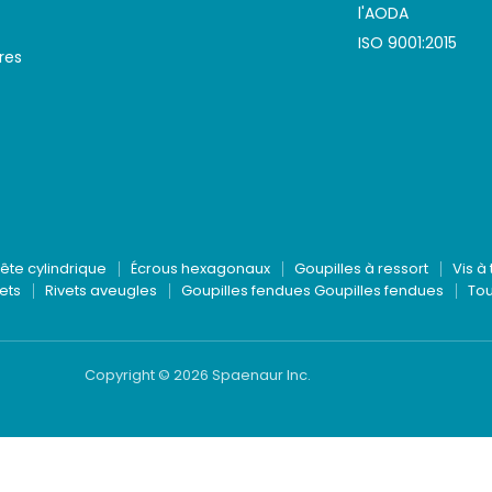
l'AODA
ISO 9001:2015
res
tête cylindrique
Écrous hexagonaux
Goupilles à ressort
Vis à 
ets
Rivets aveugles
Goupilles fendues Goupilles fendues
Tou
Copyright © 2026 Spaenaur Inc.