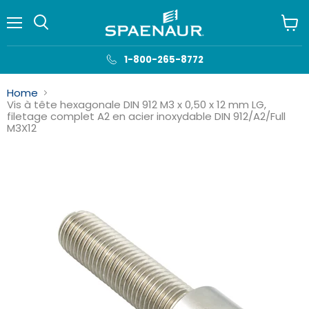
Menu
Voir
le
panie
1-800-265-8772
Home
Vis à tête hexagonale DIN 912 M3 x 0,50 x 12 mm LG,
filetage complet A2 en acier inoxydable DIN 912/A2/Full
M3X12