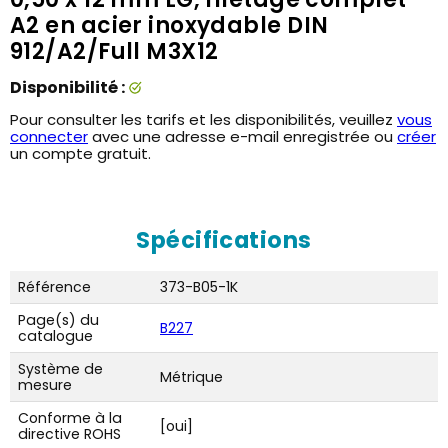
A2 en acier inoxydable DIN
912/A2/Full M3X12
Disponibilité :
Pour consulter les tarifs et les disponibilités, veuillez
vous
connecter
avec une adresse e-mail enregistrée ou
créer
un compte gratuit.
Spécifications
Référence
373-B05-1K
Page(s) du
B227
catalogue
Système de
Métrique
mesure
Conforme à la
[oui]
directive ROHS