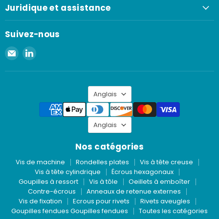
Juridique et assistance
Suivez-nous
Envoyer
Retrouvez-
un
nous
e-
sur
mail
LinkedIn
Langue
à
Anglais
Spaenaur
Inc.
Langue
Anglais
Nos catégories
Vis de machine
Rondelles plates
Vis à tête creuse
Vis à tête cylindrique
Écrous hexagonaux
Goupilles à ressort
Vis à tôle
Oeillets à emboîter
Contre-écrous
Anneaux de retenue externes
Vis de fixation
Ecrous pour rivets
Rivets aveugles
Goupilles fendues Goupilles fendues
Toutes les catégories