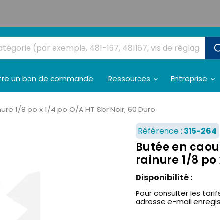
tre un bon de commande
Ressources
Entreprise
 1/8 po x 1/4 po O/A HT Sbr Noir, 60 Duro
Référence :
315-264
Butée en cao
rainure 1/8 po 
Disponibilité :
Pour consulter les tarifs
adresse e-mail enregi