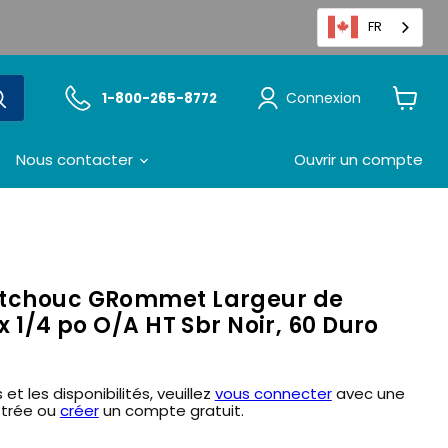
FR
Connexion
1-800-265-8772
Voir
le
panier
Nous contacter
Ouvrir un compte
utchouc GRommet Largeur de
x 1/4 po O/A HT Sbr Noir, 60 Duro
 et les disponibilités, veuillez
vous connecter
avec une
strée ou
créer
un compte gratuit.