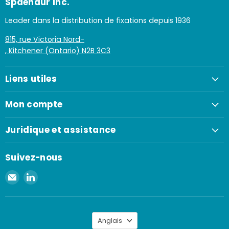
Spaenaur Inc.
Leader dans la distribution de fixations depuis 1936
815, rue Victoria Nord-
, Kitchener (Ontario) N2B 3C3
Liens utiles
Mon compte
Juridique et assistance
Suivez-nous
Envoyer
Retrouvez-
un
nous
e-
sur
mail
LinkedIn
Langue
à
Anglais