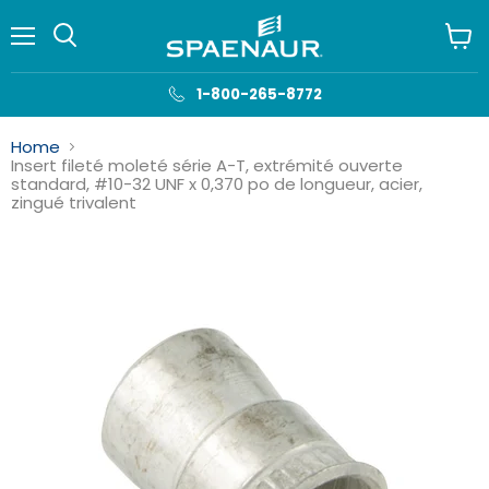
Menu
Voir
le
panie
1-800-265-8772
Home
Insert fileté moleté série A-T, extrémité ouverte
standard, #10-32 UNF x 0,370 po de longueur, acier,
zingué trivalent