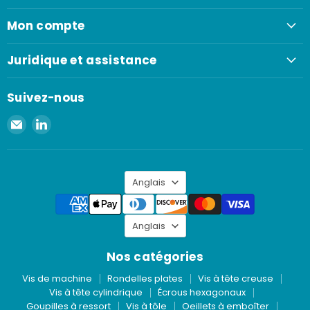
Mon compte
Juridique et assistance
Suivez-nous
Envoyer
Retrouvez-
un
nous
e-
sur
mail
LinkedIn
Langue
à
Anglais
Spaenaur
Inc.
Langue
Anglais
Nos catégories
Vis de machine
Rondelles plates
Vis à tête creuse
Vis à tête cylindrique
Écrous hexagonaux
Goupilles à ressort
Vis à tôle
Oeillets à emboîter