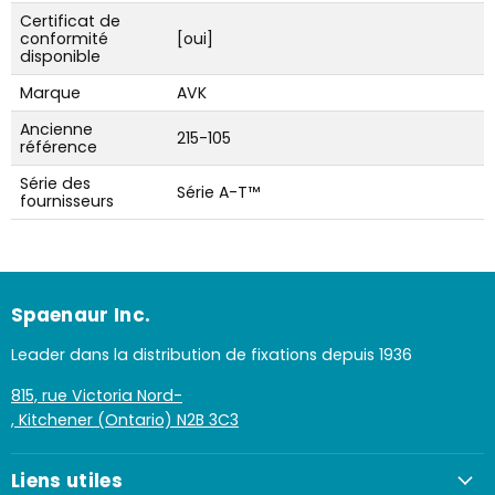
Certificat de
conformité
[oui]
disponible
Marque
AVK
Ancienne
215-105
référence
Série des
Série A-T™
fournisseurs
Spaenaur Inc.
Leader dans la distribution de fixations depuis 1936
815, rue Victoria Nord-
, Kitchener (Ontario) N2B 3C3
Liens utiles