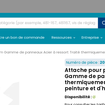
tre un bon de commande
Ressources
Entreprise
mm Gamme de panneaux Acier à ressort Traité thermiquemen
Numéro de pièce :
20
Attache pour 
Gamme de pann
thermiquement
peinture et d'h
Disponibilité :
Pour consulter les tarifs