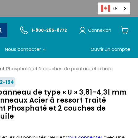
FR
Connexion
1-800-265-8772
Voir
le
panier
Nous contacter
Ouvrir un compte
t Phosphaté et 2 couches de peinture et d'huile
2-154
panneau de type « U » 3,81-4,31 mm
eaux Acier à ressort Traité
 Phosphaté et 2 couches de
uile
 et les disponibilités, veuillez
vous connecter
avec une