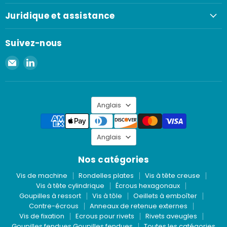
Juridique et assistance
Suivez-nous
Envoyer
Retrouvez-
un
nous
e-
sur
mail
LinkedIn
Langue
à
Anglais
Spaenaur
Inc.
Langue
Anglais
Nos catégories
Vis de machine
Rondelles plates
Vis à tête creuse
Vis à tête cylindrique
Écrous hexagonaux
Goupilles à ressort
Vis à tôle
Oeillets à emboîter
Contre-écrous
Anneaux de retenue externes
Vis de fixation
Ecrous pour rivets
Rivets aveugles
Goupilles fendues Goupilles fendues
Toutes les catégories