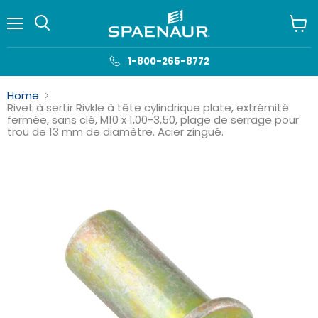
Menu
Voir
le
panie
1-800-265-8772
Home
Rivet à sertir Rivkle à tête cylindrique plate, extrémité
fermée, sans clé, M10 x 1,00-3,50, plage de serrage pour
trou de 13 mm de diamètre. Acier zingué.