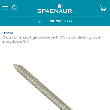
Menu
Voir
le
panie
1-800-265-8772
Home
Clou commun, tige annulaire 11 GA x 2 po de long, acier
inoxydable 316