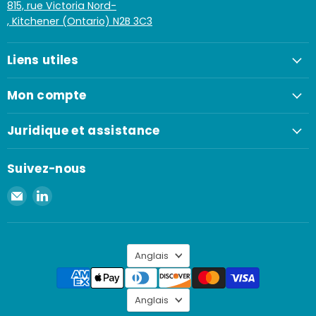
815, rue Victoria Nord-
, Kitchener (Ontario) N2B 3C3
Liens utiles
Mon compte
Juridique et assistance
Suivez-nous
Envoyer
Retrouvez-
un
nous
e-
sur
mail
LinkedIn
Langue
à
Anglais
Spaenaur
Inc.
Langue
Anglais