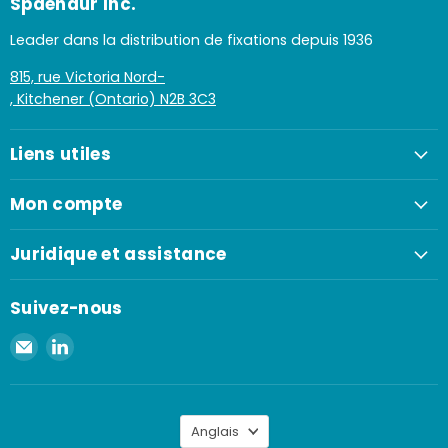
Spaenaur Inc.
Leader dans la distribution de fixations depuis 1936
815, rue Victoria Nord-
, Kitchener (Ontario) N2B 3C3
Liens utiles
Mon compte
Juridique et assistance
Suivez-nous
Envoyer
Retrouvez-
un
nous
e-
sur
mail
LinkedIn
Langue
à
Anglais