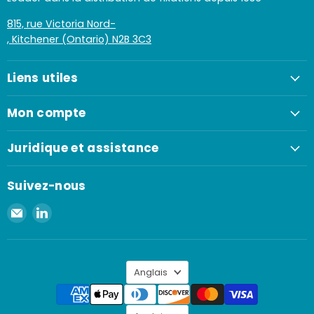
815, rue Victoria Nord-
, Kitchener (Ontario) N2B 3C3
Liens utiles
Mon compte
Juridique et assistance
Suivez-nous
Envoyer
Retrouvez-
un
nous
e-
sur
mail
LinkedIn
Langue
à
Anglais
Spaenaur
Inc.