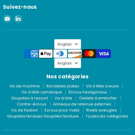
Suivez-nous
Envoyer
Retrouvez-
un
nous
e-
sur
mail
LinkedIn
Langue
à
Anglais
Spaenaur
Inc.
Langue
Anglais
Nos catégories
Vis de machine
Rondelles plates
Vis à tête creuse
Vis à tête cylindrique
Écrous hexagonaux
Goupilles à ressort
Vis à tôle
Oeillets à emboîter
Contre-écrous
Anneaux de retenue externes
Vis de fixation
Ecrous pour rivets
Rivets aveugles
Goupilles fendues Goupilles fendues
Toutes les catégories