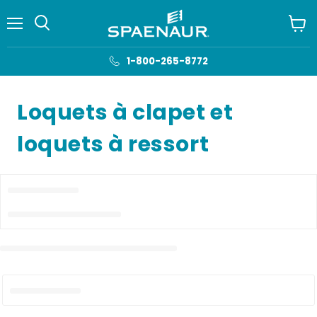
Menu
Voir
le
panie
1-800-265-8772
Loquets à clapet et
loquets à ressort