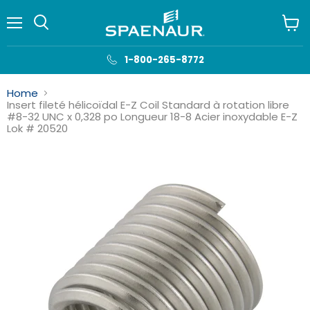
Menu
Voir
le
panie
1-800-265-8772
Home
Insert fileté hélicoïdal E-Z Coil Standard à rotation libre
#8-32 UNC x 0,328 po Longueur 18-8 Acier inoxydable E-Z
Lok # 20520