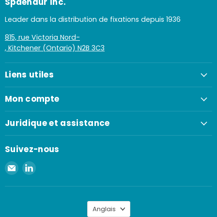
Spaenaur Inc.
Leader dans la distribution de fixations depuis 1936
815, rue Victoria Nord-
, Kitchener (Ontario) N2B 3C3
Liens utiles
Mon compte
Juridique et assistance
Suivez-nous
Envoyer
Retrouvez-
un
nous
e-
sur
mail
LinkedIn
Langue
à
Anglais