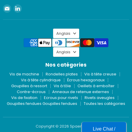
Envoyer
Retrouvez-
un
nous
e-
sur
mail
LinkedIn
Langue
à
Anglais
Spaenaur
Inc.
Langue
Anglais
Nos catégories
Vis de machine
Rondelles plates
Vis à tête creuse
Vis à tête cylindrique
Écrous hexagonaux
Goupilles à ressort
Vis à tôle
Oeillets à emboîter
Contre-écrous
Anneaux de retenue externes
Vis de fixation
Ecrous pour rivets
Rivets aveugles
Goupilles fendues Goupilles fendues
Toutes les catégories
Copyright © 2026 Spaenaur Inc.
Live Chat /