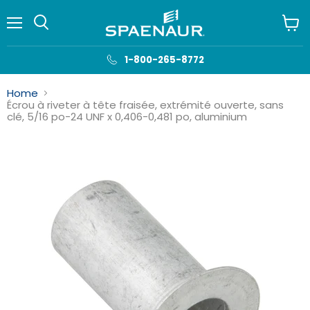
Menu
Voir
le
panie
1-800-265-8772
Home
Écrou à riveter à tête fraisée, extrémité ouverte, sans
clé, 5/16 po-24 UNF x 0,406-0,481 po, aluminium