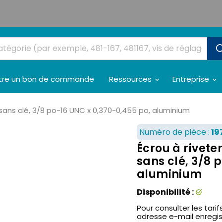
tre un bon de commande
Ressources
Entreprise
 sans clé, 3/8 po-16 UNC x 0,370-0,455 po, aluminium
Numéro de pièce :
19
Écrou à riveter
sans clé, 3/8 
aluminium
Disponibilité :
Pour consulter les tarifs
adresse e-mail enregi