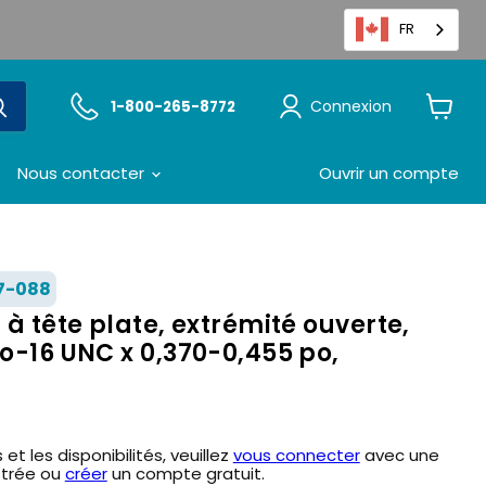
FR
Connexion
1-800-265-8772
Voir
le
panier
Nous contacter
Ouvrir un compte
7-088
 à tête plate, extrémité ouverte,
po-16 UNC x 0,370-0,455 po,
 et les disponibilités, veuillez
vous connecter
avec une
strée ou
créer
un compte gratuit.